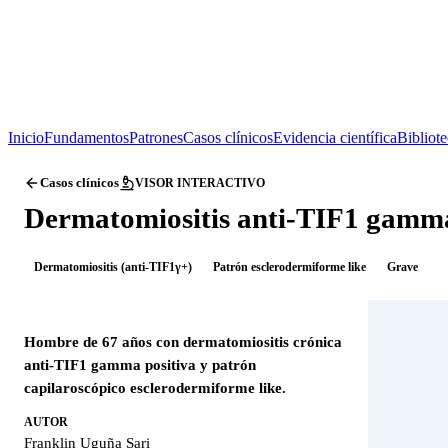
Inicio
Fundamentos
Patrones
Casos clínicos
Evidencia científica
Bibliot
Casos clínicos
VISOR INTERACTIVO
Dermatomiositis anti-TIF1 gamma
Dermatomiositis (anti-TIF1γ+)
Patrón esclerodermiforme like
Grave
Hombre de 67 años con dermatomiositis crónica
anti-TIF1 gamma positiva y patrón
capilaroscópico esclerodermiforme like.
AUTOR
Franklin Uguña Sari