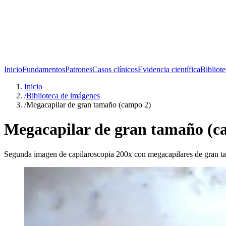
Inicio
Fundamentos
Patrones
Casos clínicos
Evidencia científica
Bibliot
Inicio
/
Biblioteca de imágenes
/
Megacapilar de gran tamaño (campo 2)
Megacapilar de gran tamaño (c
Segunda imagen de capilaroscopia 200x con megacapilares de gran tam