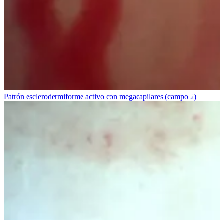
Patrón esclerodermiforme activo con megacapilares (campo 2)