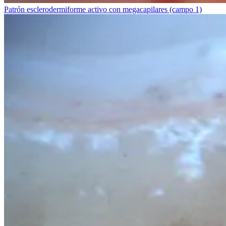
Patrón esclerodermiforme activo con megacapilares (campo 1)