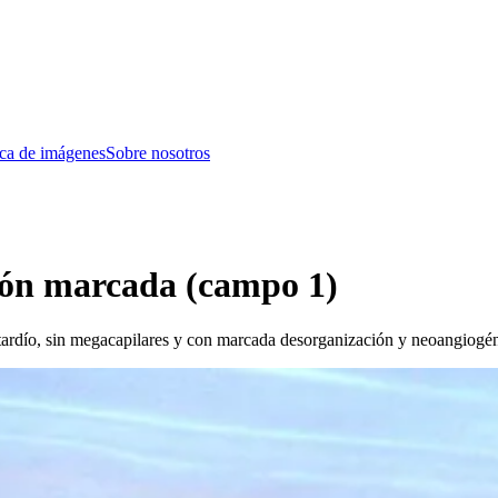
eca de imágenes
Sobre nosotros
ión marcada (campo 1)
 tardío, sin megacapilares y con marcada desorganización y neoangiogén