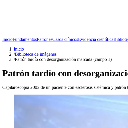
Inicio
Fundamentos
Patrones
Casos clínicos
Evidencia científica
Bibliot
Inicio
/
Biblioteca de imágenes
/
Patrón tardío con desorganización marcada (campo 1)
Patrón tardío con desorganizac
Capilaroscopia 200x de un paciente con esclerosis sistémica y patrón