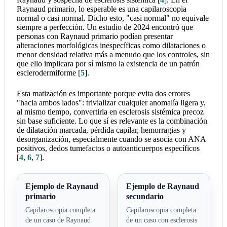
Raynaud primario, lo esperable es una capilaroscopia
normal o casi normal. Dicho esto, "casi normal" no equivale
siempre a perfección. Un estudio de 2024 encontró que
personas con Raynaud primario podían presentar
alteraciones morfológicas inespecíficas como dilataciones o
menor densidad relativa más a menudo que los controles, sin
que ello implicara por sí mismo la existencia de un patrón
esclerodermiforme
[
5
]
.
Esta matización es importante porque evita dos errores
"hacia ambos lados": trivializar cualquier anomalía ligera y,
al mismo tiempo, convertirla en esclerosis sistémica precoz
sin base suficiente. Lo que sí es relevante es la combinación
de dilatación marcada, pérdida capilar, hemorragias y
desorganización, especialmente cuando se asocia con ANA
positivos, dedos tumefactos o autoanticuerpos específicos
[
4
,
6
,
7
]
.
Ejemplo de Raynaud
Ejemplo de Raynaud
primario
secundario
Capilaroscopia completa
Capilaroscopia completa
de un caso de Raynaud
de un caso con esclerosis