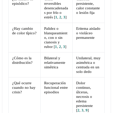
episódico?
reversibles
persistente,
desencadenada
calor constante
s por frío o
o lesión fija
estrés
[
1
,
2
,
3
]
¿Hay cambio
Palidez o
Eritema aislado
de color típico?
blanqueamient
o violáceo
o, con o sin
permanente
cianosis y
rubor
[
1
,
2
,
3
]
¿Cómo es la
Bilateral y
Unilateral, muy
distribución?
relativamente
asimétrica o
simétrica
centrada en un
solo dedo
¿Qué ocurre
Recuperación
Dolor
cuando no hay
funcional entre
continuo,
crisis?
episodios
úlceras,
necrosis o
edema
persistente
[
2
,
3
,
9
]