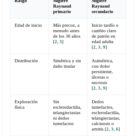
Rasgo
Sugiere
Sugiere
Raynaud
Raynaud
primario
secundario
Edad de inicio
Más precoz, a
Inicio tardío o
menudo antes
cambio claro
de los 30 años
de patrón en
[
2
,
3
]
edad adulta
[
2
,
3
,
9
]
Distribución
Simétrica y sin
Asimétrica,
daño tisular
con dolor
persistente,
úlceras o
necrosis
[
2
,
3
,
9
]
Exploración
Sin
Dedos
física
esclerodactilia,
tumefactos,
telangiectasias
esclerodactilia,
ni dedos
telangiectasias,
tumefactos
calcinosis o
artritis
[
2
,
3
,
6
]