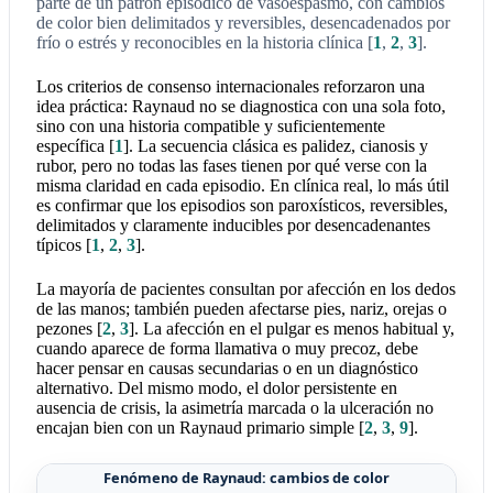
parte de un patrón episódico de vasoespasmo, con cambios
de color bien delimitados y reversibles, desencadenados por
frío o estrés y reconocibles en la historia clínica
[
1
,
2
,
3
]
.
Los criterios de consenso internacionales reforzaron una
idea práctica: Raynaud no se diagnostica con una sola foto,
sino con una historia compatible y suficientemente
específica
[
1
]
. La secuencia clásica es palidez, cianosis y
rubor, pero no todas las fases tienen por qué verse con la
misma claridad en cada episodio. En clínica real, lo más útil
es confirmar que los episodios son paroxísticos, reversibles,
delimitados y claramente inducibles por desencadenantes
típicos
[
1
,
2
,
3
]
.
La mayoría de pacientes consultan por afección en los dedos
de las manos; también pueden afectarse pies, nariz, orejas o
pezones
[
2
,
3
]
. La afección en el pulgar es menos habitual y,
cuando aparece de forma llamativa o muy precoz, debe
hacer pensar en causas secundarias o en un diagnóstico
alternativo. Del mismo modo, el dolor persistente en
ausencia de crisis, la asimetría marcada o la ulceración no
encajan bien con un Raynaud primario simple
[
2
,
3
,
9
]
.