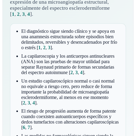
expresión de una microangiopatía estructural,
especialmente del espectro esclerodermiforme
[
1
,
2
,
3
,
4
]
.
El diagnóstico sigue siendo clínico y se apoya en
una anamnesis estructurada sobre episodios bien
delimitados, reversibles y desencadenados por frío
o estrés
[
1
,
2
,
3
]
.
La capilaroscopia y los anticuerpos antinucleares
(ANA) son las pruebas de mayor utilidad para
separar Raynaud primario de formas secundarias
del espectro autoinmune
[
2
,
3
,
4
]
.
Un estudio capilaroscópico normal o casi normal
no equivale a riesgo cero, pero reduce de forma
importante la probabilidad de microangiopatía
esclerodermiforme, al menos en ese momento
[
2
,
3
,
4
]
.
El riesgo de progresión aumenta de forma patente
cuando coexisten autoanticuerpos específicos y
dedos tumefactos con alteraciones capilaroscópicas
[
6
,
7
]
.
Las medidas no farmacológicas siguen siendo la