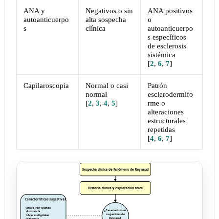
ANA y
Negativos o sin
ANA positivos
autoanticuerpo
alta sospecha
o
s
clínica
autoanticuerpo
s específicos
de esclerosis
sistémica
[
2
,
6
,
7
]
Capilaroscopia
Normal o casi
Patrón
normal
esclerodermifo
[
2
,
3
,
4
,
5
]
rme o
alteraciones
estructurales
repetidas
[
4
,
6
,
7
]