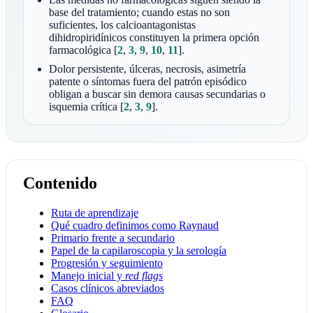
base del tratamiento; cuando estas no son
suficientes, los calcioantagonistas
dihidropiridínicos constituyen la primera opción
farmacológica
[
2
,
3
,
9
,
10
,
11
]
.
Dolor persistente, úlceras, necrosis, asimetría
patente o síntomas fuera del patrón episódico
obligan a buscar sin demora causas secundarias o
isquemia crítica
[
2
,
3
,
9
]
.
Contenido
Ruta de aprendizaje
Qué cuadro definimos como Raynaud
Primario frente a secundario
Papel de la capilaroscopia y la serología
Progresión y seguimiento
Manejo inicial y
red flags
Casos clínicos abreviados
FAQ