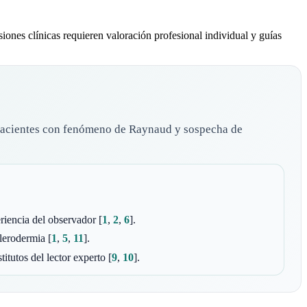
iones clínicas requieren valoración profesional individual y guías
en pacientes con fenómeno de Raynaud y sospecha de
eriencia del observador
[
1
,
2
,
6
]
.
clerodermia
[
1
,
5
,
11
]
.
titutos del lector experto
[
9
,
10
]
.