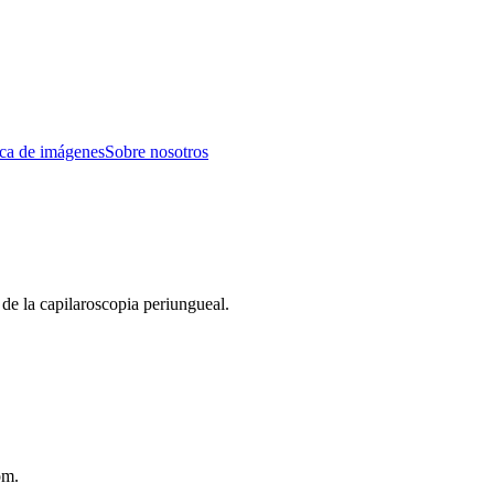
eca de imágenes
Sobre nosotros
a de la capilaroscopia periungueal.
om.