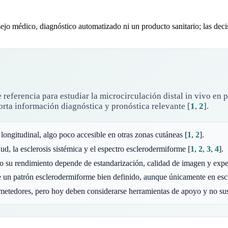
jo médico, diagnóstico automatizado ni un producto sanitario; las decis
e referencia para estudiar la microcirculación distal in vivo 
orta información diagnóstica y pronóstica relevante
[
1
,
2
]
.
 longitudinal, algo poco accesible en otras zonas cutáneas
[
1
,
2
]
.
d, la esclerosis sistémica y el espectro esclerodermiforme
[
1
,
2
,
3
,
4
]
.
ero su rendimiento depende de estandarización, calidad de imagen y exp
e un patrón esclerodermiforme bien definido, aunque únicamente en es
rometedores, pero hoy deben considerarse herramientas de apoyo y no sus